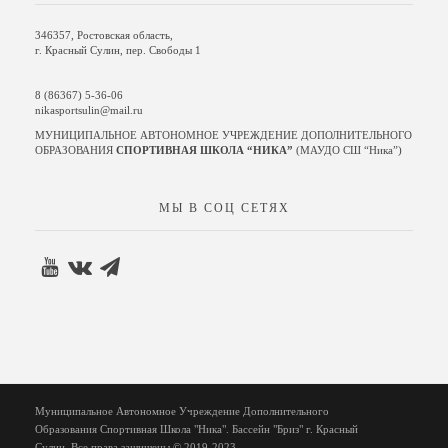
346357, Ростовская область,
г. Красный Сулин, пер. Свободы 1
8 (86367) 5-36-06
nikasportsulin@mail.ru
МУНИЦИПАЛЬНОЕ АВТОНОМНОЕ УЧРЕЖДЕНИЕ ДОПОЛНИТЕЛЬНОГО
ОБРАЗОВАНИЯ
СПОРТИВНАЯ ШКОЛА “НИКА”
(МАУДО СШ “Ника”)
МЫ В СОЦ СЕТЯХ
Муниципальное Автономное Учреждение Дополнительного
Образования Спортивная Школа "Ника". Бассейн "Бриз" г. Красный
Сулин. Все права защищены © 2019-2023