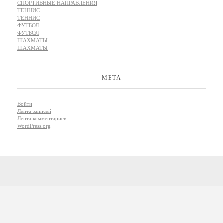
СПОРТИВНЫЕ НАПРАВЛЕНИЯ
ТЕННИС
ТЕННИС
ФУТБОЛ
ФУТБОЛ
ШАХМАТЫ
ШАХМАТЫ
МЕТА
Войти
Лента записей
Лента комментариев
WordPress.org