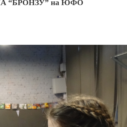
А “БРОНЗУ” на ЮФО