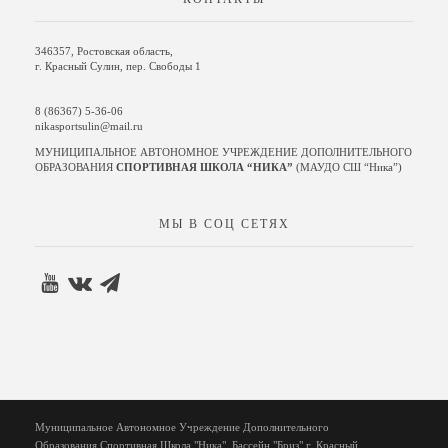
346357, Ростовская область,
г. Красный Сулин, пер. Свободы 1
8 (86367) 5-36-06
nikasportsulin@mail.ru
МУНИЦИПАЛЬНОЕ АВТОНОМНОЕ УЧРЕЖДЕНИЕ ДОПОЛНИТЕЛЬНОГО
ОБРАЗОВАНИЯ
СПОРТИВНАЯ ШКОЛА “НИКА”
(МАУДО СШ “Ника”)
МЫ В СОЦ СЕТЯХ
Муниципальное Автономное Учреждение Дополнительного
Образования Спортивная Школа "Ника". Бассейн "Бриз" г. Красный