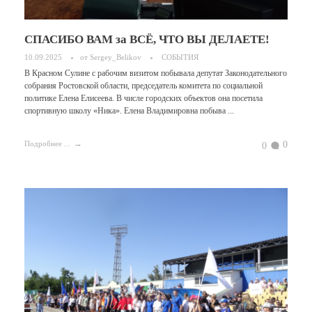
СПАСИБО ВАМ за ВСЁ, ЧТО ВЫ ДЕЛАЕТЕ!
10.09.2025
от
Sergey_Belikov
СОБЫТИЯ
В Красном Сулине с рабочим визитом побывала депутат Законодательного
собрания Ростовской области, председатель комитета по социальной
политике Елена Елисеева. В числе городских объектов она посетила
спортивную школу «Ника». Елена Владимировна побыва ...
0
Подробнее ...
0