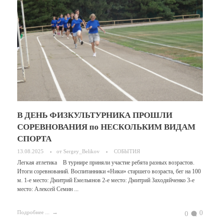
В ДЕНЬ ФИЗКУЛЬТУРНИКА ПРОШЛИ
СОРЕВНОВАНИЯ по НЕСКОЛЬКИМ ВИДАМ
СПОРТА
13.08.2025
от
Sergey_Belikov
СОБЫТИЯ
Легкая атлетика В турнире приняли участие ребята разных возрастов.
Итоги соревнований. Воспитанники «Ники» старшего возраста, бег на 100
м. 1-е место: Дмитрий Емельянов 2-е место: Дмитрий Заходяйченко 3-е
место: Алексей Семин ...
0
Подробнее ...
0