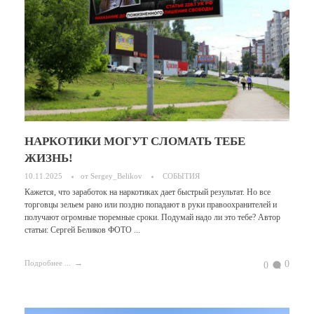
НАРКОТИКИ МОГУТ СЛОМАТЬ ТЕБЕ
ЖИЗНЬ!
10.11.2025
от
Sergey_Belikov
СОБЫТИЯ
Кажется, что заработок на наркотиках дает быстрый результат. Но все
торговцы зельем рано или поздно попадают в руки правоохранителей и
получают огромные тюремные сроки. Подумай надо ли это тебе? Автор
статьи: Сергей Беликов ФОТО ...
0
Подробнее ...
0