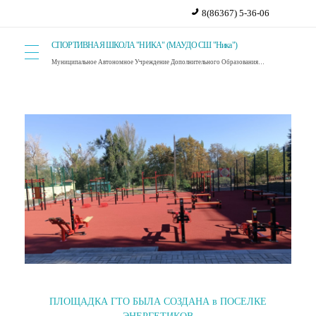
8(86367) 5-36-06
СПОРТИВНАЯ ШКОЛА "НИКА" (МАУДО СШ "Ника")
Муниципальное Автономное Учреждение Дополнительного Образования Спортивная Школа "Ника". г. Красный Сулин.
ПЛОЩАДКА ГТО БЫЛА СОЗДАНА в ПОСЕЛКЕ