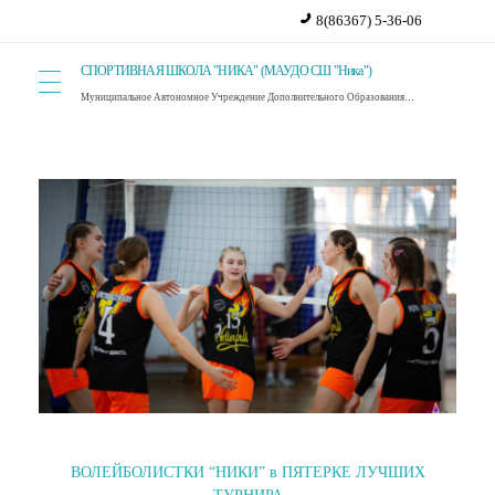
8(86367) 5-36-06
СПОРТИВНАЯ ШКОЛА "НИКА" (МАУДО СШ "Ника")
Муниципальное Автономное Учреждение Дополнительного Образования Спортивная Школа "Ника". г. Красный Сулин.
ВОЛЕЙБОЛИСТКИ “НИКИ” в ПЯТЕРКЕ ЛУЧШИХ