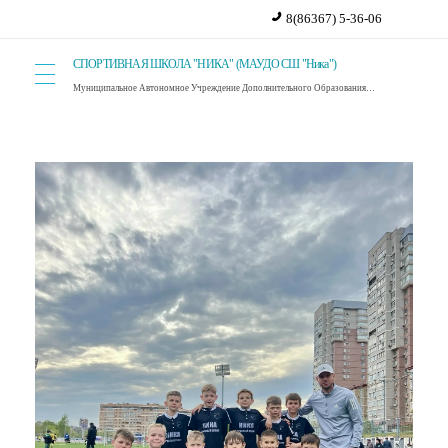
8(86367) 5-36-06
СПОРТИВНАЯ ШКОЛА "НИКА" (МАУДО СШ "Ника")
Муниципальное Автономное Учреждение Дополнительного Образования Спортивная Школа "Ника". г. Красный Сулин.