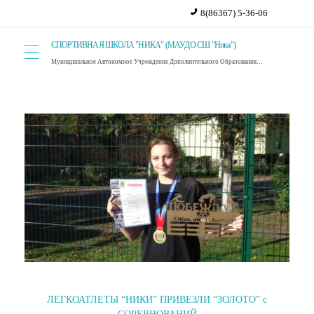
8(86367) 5-36-06
СПОРТИВНАЯ ШКОЛА "НИКА" (МАУДО СШ "Ника")
Муниципальное Автономное Учреждение Дополнительного Образования Спортивная Школа "Ника". г. Красный Сулин.
ЛЕГКОАТЛЕТЫ “НИКИ” ПРИВЕЗЛИ “ЗОЛОТО” с