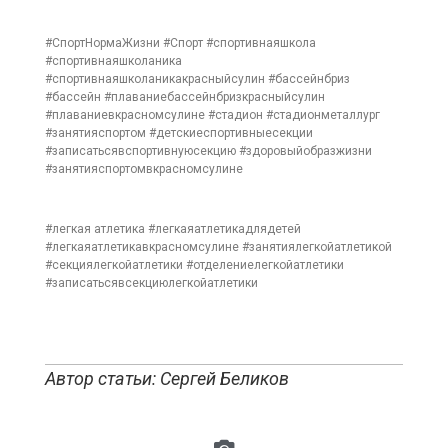
#СпортНормаЖизни #Спорт #спортивнаяшкола
#спортивнаяшколаника
#спортивнаяшколаникакрасныйсулин #бассейнбриз
#бассейн #плаваниебассейнбризкрасныйсулин
#плаваниевкрасномсулине #стадион #стадионметаллург
#занятияспортом #детскиеспортивныесекции
#записатьсявспортивнуюсекцию #здоровыйобразжизни
#занятияспортомвкрасномсулине
#легкая атлетика #легкаяатлетикадлядетей
#легкаяатлетикавкрасномсулине #занятиялегкойатлетикой
#секциялегкойатлетики #отделениелегкойатлетики
#записатьсявсекциюлегкойатлетики
Автор статьи: Сергей Беликов