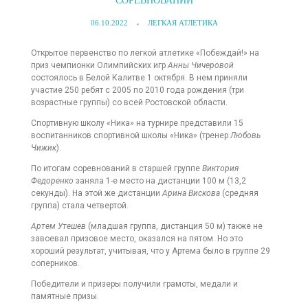
СОРЕВНОВАНИЙ
06.10.2022
ЛЕГКАЯ АТЛЕТИКА
Открытое первенство по легкой атлетике «Побеждай!» на
приз чемпионки Олимпийских игр
Анны Чичеровой
состоялось в Белой Калитве 1 октября. В нем приняли
участие 250 ребят с 2005 по 2010 года рождения (три
возрастные группы) со всей Ростовской области.
Спортивную школу «Ника» на турнире представили 15
воспитанников спортивной школы «Ника» (тренер
Любовь
Чижик
).
По итогам соревнований в старшей группе
Виктория
Федоренко
заняла 1-е место на дистанции 100 м (13,2
секунды). На этой же дистанции
Арина Вискова
(средняя
группа) стала четвертой.
Артем Утешев
(младшая группа, дистанция 50 м) также не
завоевал призовое место, оказался на пятом. Но это
хороший результат, учитывая, что у Артема было в группе 29
соперников.
Победители и призеры получили грамоты, медали и
памятные призы.